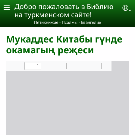
Skip to main content
Добро пожаловать в Библию
Se
на туркменском сайте!
Пятикнижие - Псалмы - Евангелие
Мукаддес Китабы гүнде
окамагың реҗеси