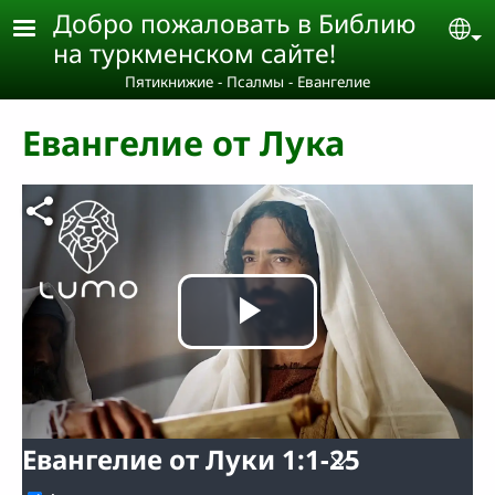
Skip to main content
Добро пожаловать в Библию
Se
на туркменском сайте!
Пятикнижие - Псалмы - Евангелие
Евангелие от Лука
Воспроизв
видео
Евангелие от Луки 1:1-25