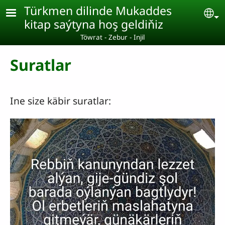
Skip to main content
Türkmen dilinde Mukaddes
Se
kitap saýtyna hoş geldiňiz
Töwrat - Zebur - Injil
Suratlar
Ine size käbir suratlar: