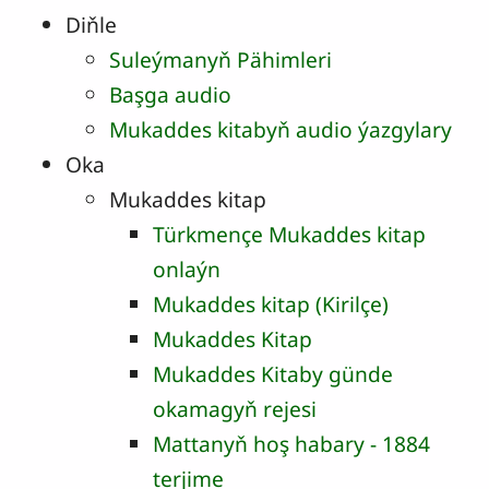
Diňle
Suleýmanyň Pähimleri
Başga audio
Mukaddes kitabyň audio ýazgylary
Oka
Mukaddes kitap
Türkmençe Mukaddes kitap
onlaýn
Mukaddes kitap (Kirilçe)
Mukaddes Kitap
Mukaddes Kitaby günde
okamagyň rejesi
Mattanyň hoş habary - 1884
terjime