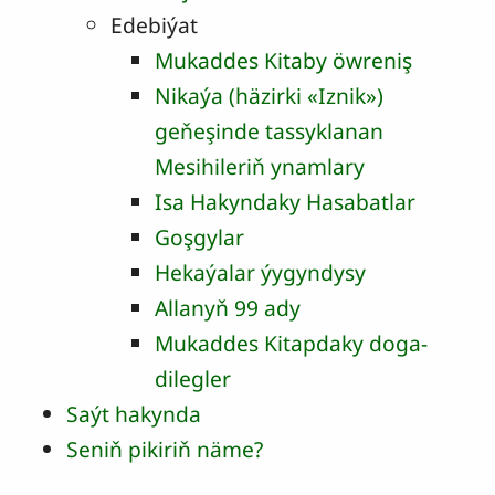
Edebiýat
Mukaddes Kitaby öwreniş
Nikaýa (häzirki «Iznik»)
geňeşinde tassyklanan
Mesihileriň ynamlary
Isa Hakyndaky Hasabatlar
Goşgylar
Hekaýalar ýygyndysy
Allanyň 99 ady
Mukaddes Kitapdaky doga-
dilegler
Saýt hakynda
Seniň pikiriň näme?