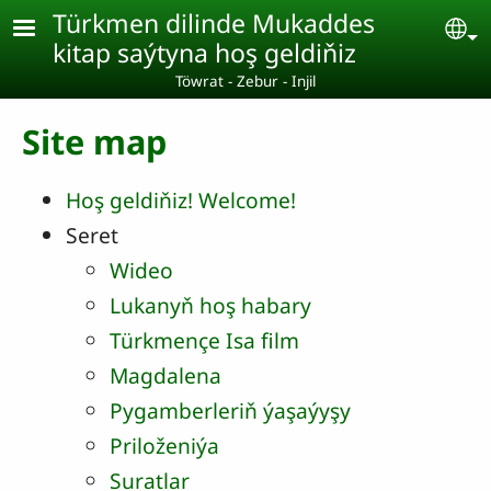
Skip to main content
Türkmen dilinde Mukaddes
Se
kitap saýtyna hoş geldiňiz
Töwrat - Zebur - Injil
Site map
Hoş geldiňiz! Welcome!
Seret
Wideo
Lukanyň hoş habary
Türkmençe Isa film
Magdalena
Pygamberleriň ýaşaýyşy
Priloženiýa
Suratlar